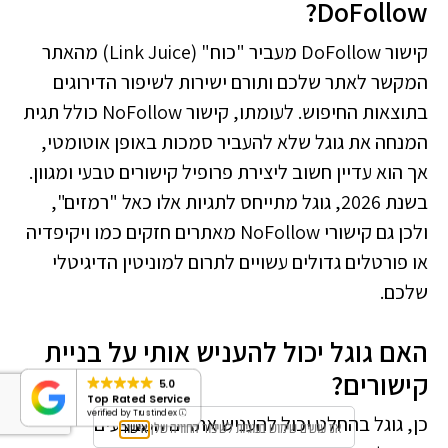
DoFollow?
קישור DoFollow מעביר "כוח" (Link Juice) מהאתר
המקשר לאתר שלכם ותורם ישירות לשיפור הדירוגים
בתוצאות החיפוש. לעומתו, קישור NoFollow כולל תגית
המנחה את גוגל שלא להעביר סמכות באופן אוטומטי,
אך הוא עדיין חשוב ליצירת פרופיל קישורים טבעי ומגוון.
בשנת 2026, גוגל מתייחס לתגיות אלו כאל "רמזים",
ולכן גם קישורי NoFollow מאתרים חזקים כמו ויקיפדיה
או פורטלים גדולים עשויים לתרום למוניטין הדיגיטלי
שלכם.
האם גוגל יכול להעניש אותי על בניית
קישורים?
5.0
Top Rated Service
verified by Trustindex
כן, גוגל בהחלט יכול להעניש אתרים המבצעים
אנו עושים שימוש בעוגיות לשיפור החוויה שלך
אישור