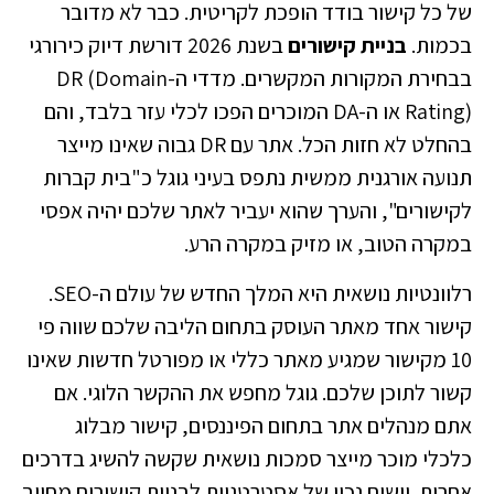
של כל קישור בודד הופכת לקריטית. כבר לא מדובר
בכמות.
בניית קישורים
בשנת 2026 דורשת דיוק כירורגי
בבחירת המקורות המקשרים. מדדי ה-DR (Domain
Rating) או ה-DA המוכרים הפכו לכלי עזר בלבד, והם
בהחלט לא חזות הכל. אתר עם DR גבוה שאינו מייצר
תנועה אורגנית ממשית נתפס בעיני גוגל כ"בית קברות
לקישורים", והערך שהוא יעביר לאתר שלכם יהיה אפסי
במקרה הטוב, או מזיק במקרה הרע.
רלוונטיות נושאית היא המלך החדש של עולם ה-SEO.
קישור אחד מאתר העוסק בתחום הליבה שלכם שווה פי
10 מקישור שמגיע מאתר כללי או מפורטל חדשות שאינו
קשור לתוכן שלכם. גוגל מחפש את ההקשר הלוגי. אם
אתם מנהלים אתר בתחום הפיננסים, קישור מבלוג
כלכלי מוכר מייצר סמכות נושאית שקשה להשיג בדרכים
אחרות. יישום נכון של
אסטרטגיות לבניית קישורים
מחייב