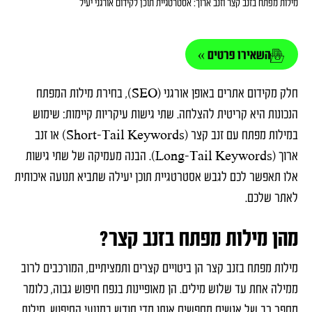
מילות מפתח בזנב קצר וזנב ארוך: אסטרטגיית תוכן לקידום אורגני יעיל
השאירו פרטים »
חלק מ
קידום אתרים באופן אורגני (SEO)
, בחירת מילות המפתח
הנכונות היא קריטית להצלחה. שתי גישות עיקריות קיימות: שימוש
במילות מפתח עם זנב קצר (Short-Tail Keywords) או זנב
ארוך (Long-Tail Keywords). הבנה מעמיקה של שתי גישות
אלו תאפשר לכם לגבש אסטרטגיית תוכן יעילה שתביא תנועה איכותית
לאתר שלכם.
מהן מילות מפתח בזנב קצר?
מילות מפתח בזנב קצר הן ביטויים קצרים ותמציתיים, המורכבים לרוב
ממילה אחת עד שלוש מילים. הן מאופיינות בנפח חיפוש גבוה, כלומר
מספר רב של אנשים מחפשים אותן מדי חודש במנועי החיפוש. מילות