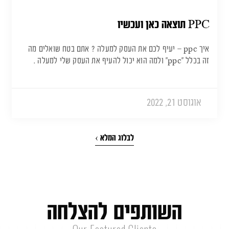
PPC תוצאה כאן ועכשיו
איך ppc – יעיף לכם את העסק למעלה ? אתם בטח שואלים מה
זה בכלל "ppc" ולמה הוא יכול להעיף את העסק שלי למעלה .
אוגוסט 21, 2022
לבלוג המלא ›
ה
ש
ו
ת
פ
י
ם
ל
ה
צ
ל
ח
ה