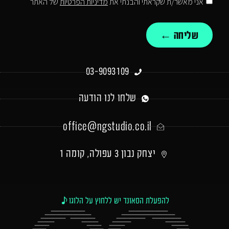
אני מאשר/ת שקראתי והבנתי את
מדיניות הפרטיות
של האתר
שליחה ←
03-9093109
שלחו לנו הודעה
office@ngstudio.co.il
יצחק נבון 3 עפולה, קומה 1
להפעלת הסאונד יש ללחוץ על הלוגו