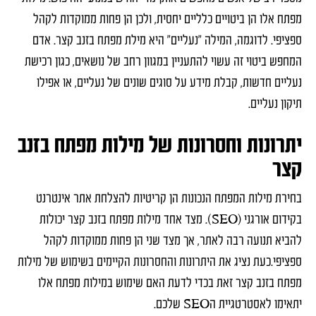
מפתח אלו הן ביטויים כלליים יחסית, ולכן הן פחות ממוקדות לקהל
ספציפי. לדוגמה, המילה "נעליים" היא מילת מפתח בזנב קצר. אדם
המחפש ביטוי זה עשוי להתעניין במגוון רחב של נושאים, כגון רכישת
נעליים חדשות, קבלת מידע על סוגים שונים של נעליים, או אפילו
תיקון נעליים.
יתרונות וחסרונות של מילות מפתח בזנב
קצר
בחירת מילות המפתח הנכונות הן קריטיות להצלחת אתר אינטרנט
בקידום אורגני (SEO). מצד אחד מילות מפתח בזנב קצר יכולות
להביא תנועה רבה לאתר, אך מצד שני הן פחות ממוקדות לקהל
ספציפי.כעת נציג את היתרונות והחסרונות הקיימים בשימוש של מילות
מפתח בזנב קצר זאת בכדי לדעת האם שימוש במילות מפתח אלו
יתאימו לאסטרטגיית הSEO שלכם.