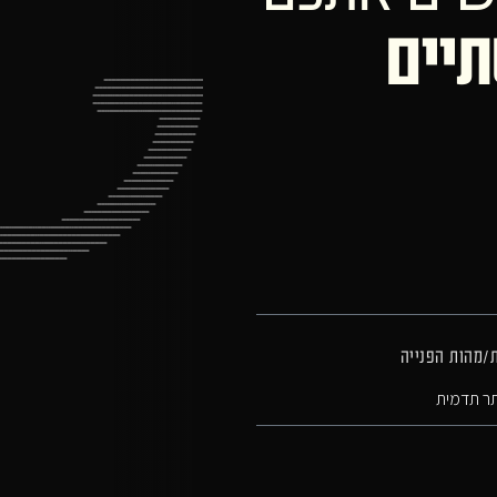
תיים
ת/מהות הפנייה