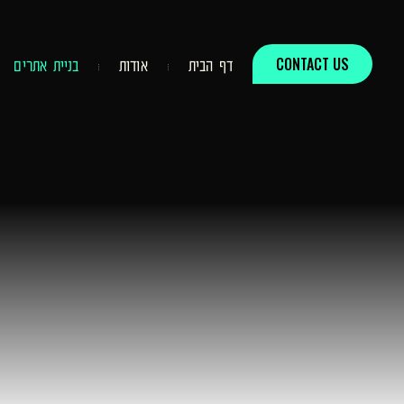
לתוכן
CONTACT US
ד
ף
ה
ב
י
ת
א
ו
ד
ו
ת
ב
נ
י
י
ת
א
ת
ר
י
ם