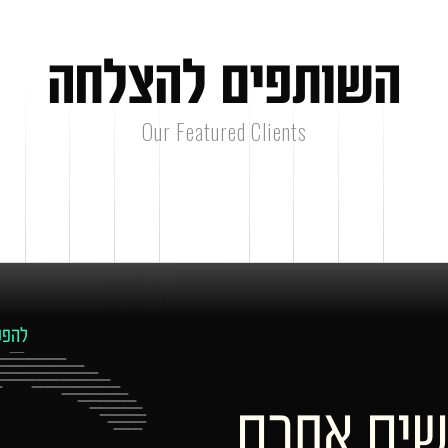
ה
ש
ו
ת
פ
י
ם
ל
ה
צ
ל
ח
ה
Our Featured Clients
להפע
שים אתכם