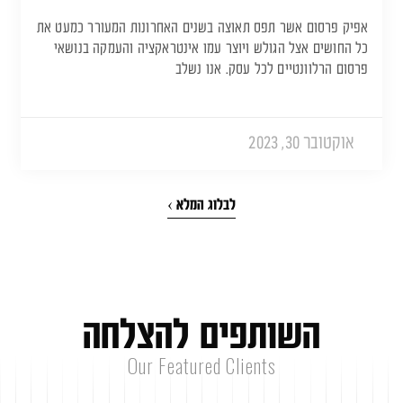
אפיק פרסום אשר תפס תאוצה בשנים האחרונות המעורר כמעט את
כל החושים אצל הגולש ויוצר עמו אינטראקציה והעמקה בנושאי
פרסום הרלוונטיים לכל עסק. אנו נשלב
אוקטובר 30, 2023
לבלוג המלא ›
ה
ש
ו
ת
פ
י
ם
ל
ה
צ
ל
ח
ה
Our Featured Clients