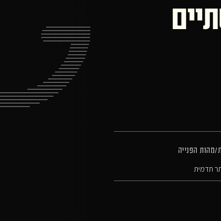
תיים
ת/מהות הפנייה