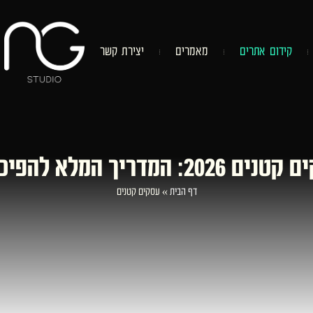
ק
י
ד
ו
ם
א
ת
ר
י
ם
מ
א
מ
ר
י
ם
י
צ
י
ר
ת
ק
ש
ר
א להפיכת קליקים לרווחים
דף הבית
»
עסקים קטנים