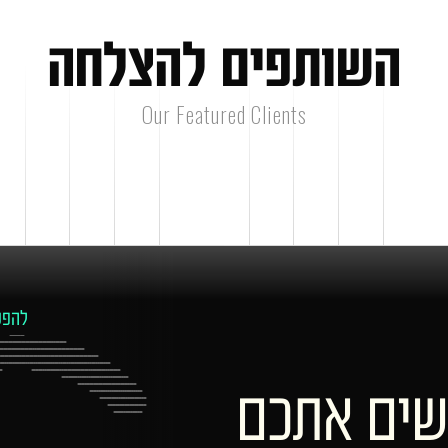
ה
ש
ו
ת
פ
י
ם
ל
ה
צ
ל
ח
ה
Our Featured Clients
להפע
שים אתכם