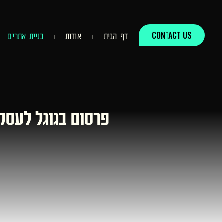
CONTACT US
ד
ף
ה
ב
י
ת
א
ו
ד
ו
ת
ב
נ
י
י
ת
א
ת
ר
י
ם
פרסום בגוגל לעסקים קטנים 2026: המדריך המל