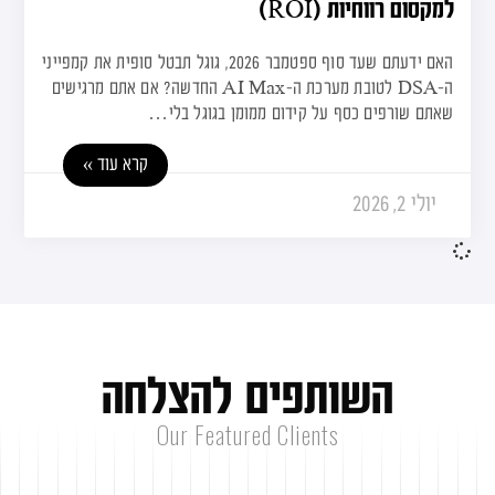
למקסום רווחיות (ROI)
האם ידעתם שעד סוף ספטמבר 2026, גוגל תבטל סופית את קמפייני
ה-DSA לטובת מערכת ה-AI Max החדשה? אם אתם מרגישים
שאתם שורפים כסף על קידום ממומן בגוגל בלי…
קרא עוד »
יולי 2, 2026
ה
ש
ו
ת
פ
י
ם
ל
ה
צ
ל
ח
ה
Our Featured Clients