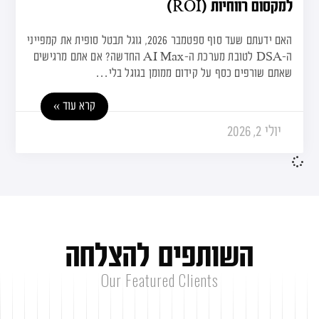
למקסום רווחיות (ROI)
האם ידעתם שעד סוף ספטמבר 2026, גוגל תבטל סופית את קמפייני
ה-DSA לטובת מערכת ה-AI Max החדשה? אם אתם מרגישים
שאתם שורפים כסף על קידום ממומן בגוגל בלי…
קרא עוד »
יולי 2, 2026
ה
ש
ו
ת
פ
י
ם
ל
ה
צ
ל
ח
ה
Our Featured Clients