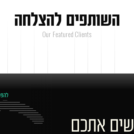
ה
ש
ו
ת
פ
י
ם
ל
ה
צ
ל
ח
ה
Our Featured Clients
להפע
שים אתכם