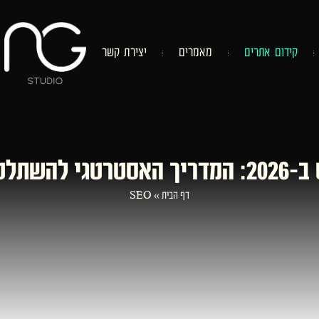
ק
י
ד
ו
ם
א
ת
ר
י
ם
מ
א
מ
ר
י
ם
י
צ
י
ר
ת
ק
ש
ר
ות החיפוש
דף הבית
»
SEO