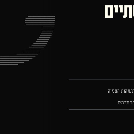
תיים
ת/מהות הפנייה