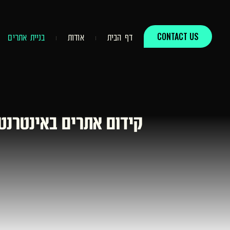
CONTACT US
ד
ף
ה
ב
י
ת
א
ו
ד
ו
ת
ב
נ
י
י
ת
א
ת
ר
י
ם
קידום אתרים באינטרנט ב-2026: המדריך האסטרטגי להשתלטות על תוצא