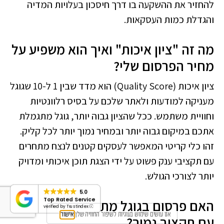
להחזיר את ההשקעה בו דרך חיסכון בעלויות המדיה
והגדלת כמות העסקאות.
מה זה "ציון איכות" ואיך הוא משפיע על
מחיר הפרסום שלי?
ציון איכות (Quality Score) הוא מדד שבין 1 ל-10 שגוגל
מעניקה למודעות ולאתר שלכם על בסיס רלוונטיות
וחוויית משתמש. ככל שהציון גבוה יותר, גוגל מתגמלת
אתכם במיקום גבוה יותר ובמחיר נמוך יותר לכל קליק.
זהו כלי קריטי המאפשר לעסקים קטנים לנצח מתחרים
עם תקציבי ענק פשוט על ידי הצגת תוכן איכותי ומדויק
יותר לצורכי הגולש.
5.0
Top Rated Service
האם פרסום בגוגל מתאים גם לעסקים
verified by Trustindex
אנו עושים שימוש בעוגיות לשיפור החוויה שלך
אישור
עם תקציב נמוך?