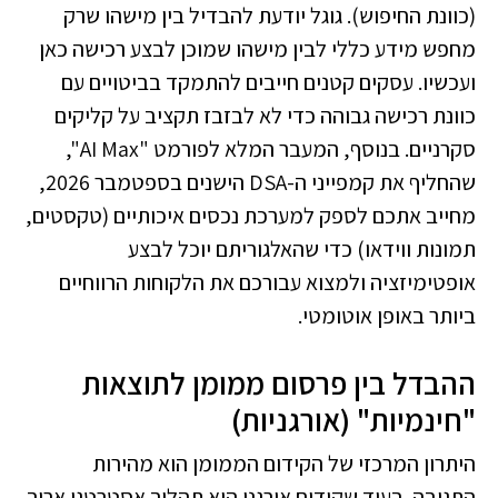
(כוונת החיפוש). גוגל יודעת להבדיל בין מישהו שרק
מחפש מידע כללי לבין מישהו שמוכן לבצע רכישה כאן
ועכשיו. עסקים קטנים חייבים להתמקד בביטויים עם
כוונת רכישה גבוהה כדי לא לבזבז תקציב על קליקים
סקרניים. בנוסף, המעבר המלא לפורמט "AI Max",
שהחליף את קמפייני ה-DSA הישנים בספטמבר 2026,
מחייב אתכם לספק למערכת נכסים איכותיים (טקסטים,
תמונות ווידאו) כדי שהאלגוריתם יוכל לבצע
אופטימיזציה ולמצוא עבורכם את הלקוחות הרווחיים
ביותר באופן אוטומטי.
ההבדל בין פרסום ממומן לתוצאות
"חינמיות" (אורגניות)
היתרון המרכזי של הקידום הממומן הוא מהירות
התגובה. בעוד שקידום אורגני הוא תהליך אסטרטגי ארוך